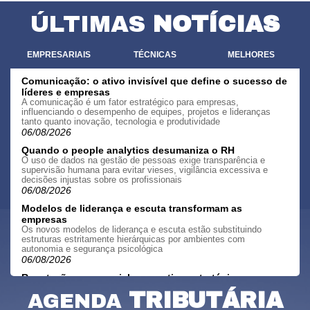
ÚLTIMAS
NOTÍCIAS
EMPRESARIAIS
TÉCNICAS
MELHORES
Comunicação: o ativo invisível que define o sucesso de
líderes e empresas
A comunicação é um fator estratégico para empresas,
influenciando o desempenho de equipes, projetos e lideranças
tanto quanto inovação, tecnologia e produtividade
06/08/2026
Quando o people analytics desumaniza o RH
O uso de dados na gestão de pessoas exige transparência e
supervisão humana para evitar vieses, vigilância excessiva e
decisões injustas sobre os profissionais
06/08/2026
Modelos de liderança e escuta transformam as
empresas
Os novos modelos de liderança e escuta estão substituindo
estruturas estritamente hierárquicas por ambientes com
autonomia e segurança psicológica
06/08/2026
Reputação empresarial como ativo estratégico para
pequenas e médias empresas
TRIBUTÁRIA
AGENDA
Confiança e consistência são cruciais para atrair clientes e
impulsionar negócios