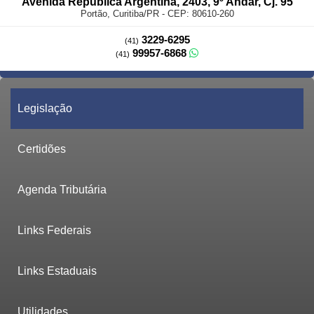
Avenida República Argentina, 2403, 9º Andar, Cj. 95
Portão, Curitiba/PR - CEP: 80610-260
3229-6295
(41)
99957-6868
(41)
Legislação
Certidões
Agenda Tributária
Links Federais
Links Estaduais
Utilidades