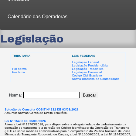
Calendário das Operadoras
Legislação
TRIBUTÁRIA
LEIS FEDERAIS
Legislação Federal
Legislação Previdenciária
Por norma
Legislação Trabalhista
Por tema
Legislação Comercial
Código Civil Brasileiro
Norma Brasileira de Contabilidade
Norma:
Solução de Consulta COSIT Nº 132 DE 03/08/2026
Assunto: Normas Gerais de Direito Tributário.
Lei Nº 15485 DE 05/08/2026
Altera a Lei Nº 13703/2018, para dispor sobre a obrigatoriedade de cadastramento da
operação de transporte e a geração do Código Identificador da Operação de Transporte
(CIOT) e sobre medidas administrativas para o cumprimento da Política Nacional de Pisos
Mínimos do Transporte Rodoviário de Cargas, a Lei Nº 10666/2003, a Lei Nº 11442/2007,